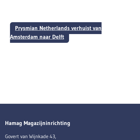
Prysmian Netherlands verhuist van
Amsterdam naar Delft
Hamag Magazijninrichting
Govert van Wijnkade 43,