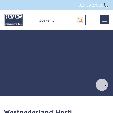
010 59 276 39
Westnederland Horti