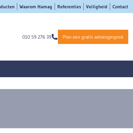
oducten
Waarom Hamag
Referenties
Veiligheid
Contact
010 59 276 39
Plan een gratis adviesgesprek