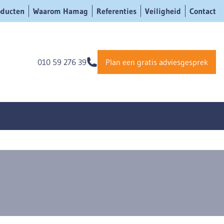
oducten
Waarom Hamag
Referenties
Veiligheid
Contact
010 59 276 39
Plan een gratis adviesgesprek