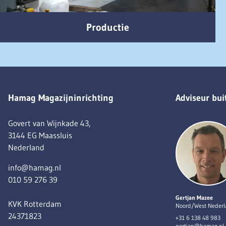
Productie
Hamag Magazijninrichting
Adviseur bui
Govert van Wijnkade 43,
3144 EG Maassluis
Nederland
info@hamag.nl
010 59 276 39
Gertjan Mazee
KVK Rotterdam
Noord/West Neder
24371823
+31 6 138 48 983
gertjan@hamag.nl